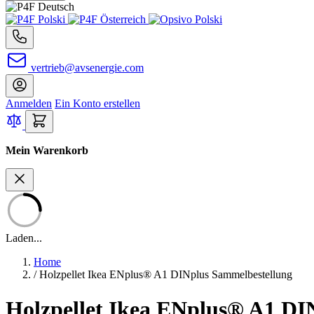
vertrieb@avsenergie.com
Anmelden
Ein Konto erstellen
Mein Warenkorb
Laden...
Home
/
Holzpellet Ikea ENplus® A1 DINplus Sammelbestellung
Holzpellet Ikea ENplus® A1 DI